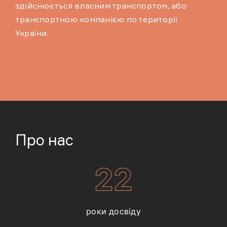
здійснюється власним транспортом, або
транспортною компанією по території
України.
Про нас
22
роки досвіду