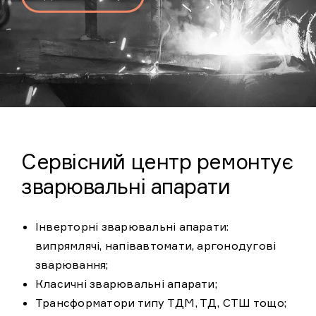
Прокласти маршрут
Сервісний центр ремонтує
зварювальні апарати
Інверторні зварювальні апарати:
випрямлячі, напівавтомати, аргонодугові
зварювання;
Класичні зварювальні апарати;
Трансформатори типу ТДМ, ТД, СТШ тощо;