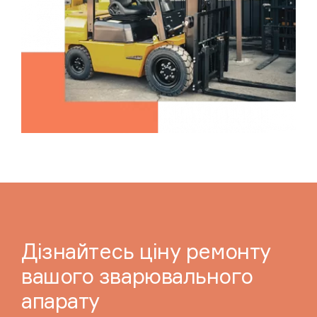
Дізнайтесь ціну ремонту
вашого зварювального
апарату